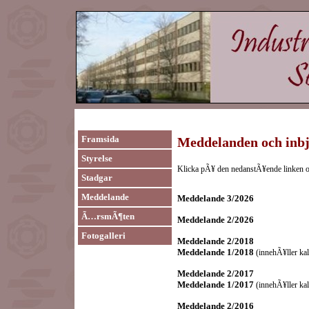
Framsida
Meddelanden och inb
Styrelse
Klicka pÃ¥ den nedanstÃ¥ende linken oc
Stadgar
Meddelande
Meddelande 3/2026
Ã…rsmÃ¶ten
Meddelande 2/2026
Fotogalleri
Meddelande 2/2018
Meddelande 1/2018
(innehÃ¥ller kal
Meddelande 2/2017
Meddelande 1/2017
(innehÃ¥ller kal
Meddelande 2/2016