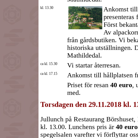
kl. 13.30
Ankomst til
presenteras 
Först bekant
Av alpackorn
från gårdsbutiken. Vi bek
historiska utställningen.
Mathildedal.
ca kl. 15.30
Vi startar återresan.
ca kl. 17.15
Ankomst till hållplatsen
Priset för resan
40 euro
, 
med.
Torsdagen den 29.11.2018 kl. 13
Jullunch på Restaurang Börshuset,
kl. 13.00. Lunchens pris är
40 euro
spegelsalen varefter vi förflyttar oss