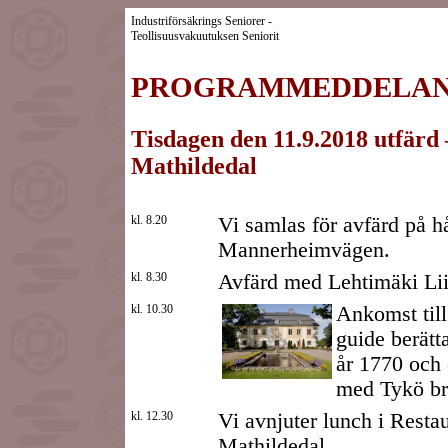
Industriförsäkrings Seniorer -
Teollisuusvakuutuksen Seniorit
PROGRAMMEDDELANDE 2
Tisdagen den 11.9.2018 utfärd 
Mathildedal
kl. 8.20
Vi samlas för avfärd på h
Mannerheimvägen.
kl. 8.30
Avfärd med Lehtimäki Lii
kl. 10.30
Ankomst till
guide berätt
år 1770 och 
med Tykö br
kl. 12.30
Vi avnjuter lunch i Restaur
Mathildedal.