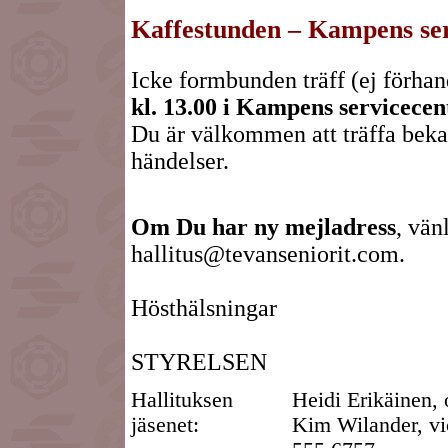
Kaffestunden – Kampens ser
Icke formbunden träff (ej förh
kl. 13.00 i Kampens servicecen
Du är välkommen att träffa beka
händelser.
Om Du har ny mejladress
, vän
hallitus@tevanseniorit.com.
Hösthälsningar
STYRELSEN
Hallituksen
Heidi Erikäinen, 
jäsenet:
Kim Wilander, vi